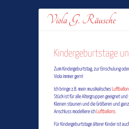
Viola G. Räusche
Kindergeburtstage un
Zum Kindergeburtstag, zur Einschulung ode
Viola immer gern!
Ich bringe z.B. mein musikalisches
Luftballo
Stück ist für alle Altergruppen geeignet und 
Kleinen staunen und die Größeren und ganz
Anschluss modelliere ich
Luftballons
.
Für Kindergeburtstage älterer Kinder ist au