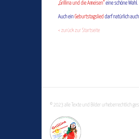
„Grillina und die Ameisen“
eine schöne Wahl.
Auch ein
Geburtstagslied
darf natürlich auch
< zurück zur Startseite
© 2023 alle Texte und Bilder urheberrechtlich g