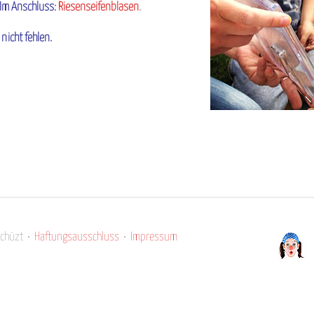
 Im Anschluss:
Riesenseifenblasen
.
 nicht fehlen.
eschüzt •
Haftungsausschluss
•
Impressum